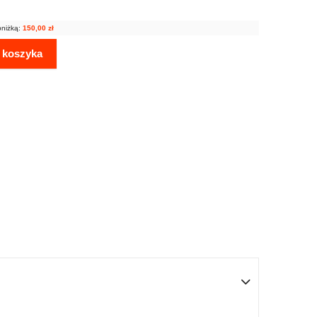
bniżką:
150,00
zł
 koszyka