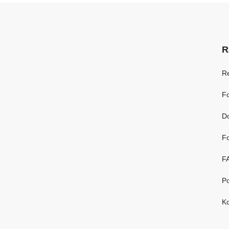
R
R
Fo
D
Fo
F
Po
Ko