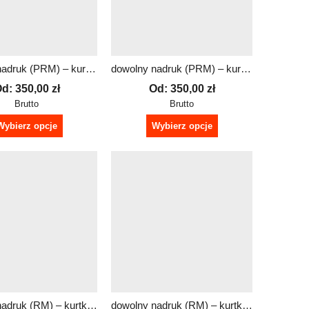
dowolny nadruk (PRM) – kurtka odblaskowa wodoodporna RAINLIGHT – damska + GRATIS
dowolny nadruk (PRM) – kurtka odblaskowa wodoodporna RAINLIGHT – męska + GRATIS
Od:
350,00
zł
Od:
350,00
zł
Brutto
Brutto
Wybierz opcje
Wybierz opcje
dowolny nadruk (RM) – kurtka odblaskowa wodoodporna RAINLIGHT – damska + GRATIS
dowolny nadruk (RM) – kurtka odblaskowa wodoodporna RAINLIGHT – męska + GRATIS