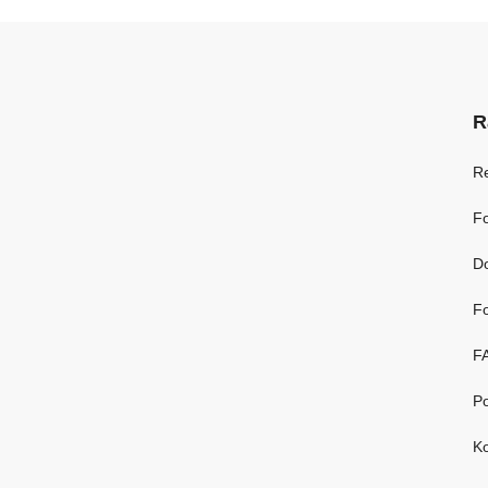
R
R
Fo
D
Fo
F
Po
Ko