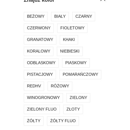
Znajdź kolor
BEŻOWY
BIAŁY
CZARNY
CZERWONY
FIOLETOWY
GRANATOWY
KHAKI
KORALOWY
NIEBIESKI
ODBLASKOWY
PIASKOWY
PISTACJOWY
POMARAŃCZOWY
REDHV
RÓŻOWY
WINOGRONOWY
ZIELONY
ZIELONY FLUO
ZŁOTY
ŻÓŁTY
ŻÓŁTY FLUO