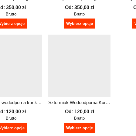
d:
350,00
zł
Od:
350,00
zł
Brutto
Brutto
ybierz opcje
Wybierz opcje
Sztormiak wododporna kurtka i spodnie komplet żółty męski
Sztormiak Wodoodporna Kurtka i Spodnie Czerwone Męskie | Zestaw na Deszcz i Wiatr
d:
120,00
zł
Od:
120,00
zł
Brutto
Brutto
ybierz opcje
Wybierz opcje