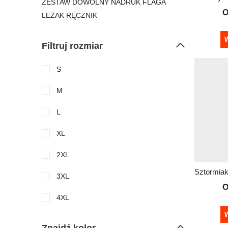
ZESTAW DOWOLNY NADRUK FLAGA
O
LEŻAK RĘCZNIK
W
Filtruj rozmiar
S
M
L
XL
2XL
3XL
O
4XL
W