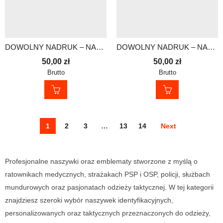
DOWOLNY NADRUK – NASZYWKA Z RZEPEM 30×10 cm
DOWOLNY NADRUK – NASZYWKA Z RZEPEM 30×10 cm
50,00
zł
50,00
zł
Brutto
Brutto
1
2
3
…
13
14
Next
Profesjonalne naszywki oraz emblematy stworzone z myślą o
ratownikach medycznych, strażakach PSP i OSP, policji, służbach
mundurowych oraz pasjonatach odzieży taktycznej. W tej kategorii
znajdziesz szeroki wybór naszywek identyfikacyjnych,
personalizowanych oraz taktycznych przeznaczonych do odzieży,