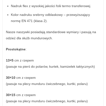
Nadruk flex z wysokiej jakości folii termo transferowej.
Kolor nadruku srebrny odblaskowy – przewyższający
normę EN 471 (klasa 2).
Nasze naszywki posiadają standardowe wymiary i pasują na
odzież dla służb mundurowych.
Prostokątne
:
13×5
cm z rzepem
(pasuje na pierś do polarów, kurtek, kamizelek taktycznych)
30×10
cm z rzepem
(pasuje na plecy munduru ćwiczebnego, kurtki, polaru)
30×15
cm z rzepem
(pasuje na plecy munduru ćwiczebnego, kurtki, polaru)