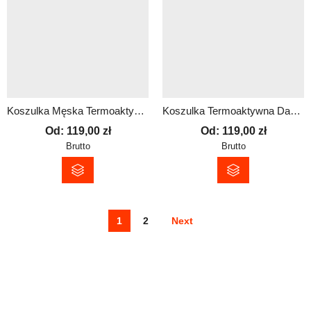
Koszulka Męska Termoaktywna z Nadrukiem – Antybakteryjna i Oddychająca
Koszulka Termoaktywna Damska z Własnym Nadrukiem
Od:
119,00
zł
Od:
119,00
zł
Brutto
Brutto
1
2
Next