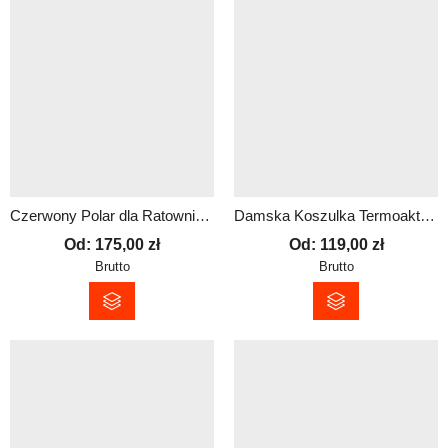
Czerwony Polar dla Ratownika z Dowolnym Nadrukiem – Wysoka Jakość i Trwałość
Damska Koszulka Termoaktywna z Nadrukiem – Antybakteryjna i Oddychająca
Od:
175,00
zł
Od:
119,00
zł
Brutto
Brutto