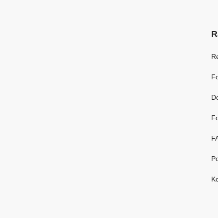
R
R
Fo
D
Fo
F
Po
Ko