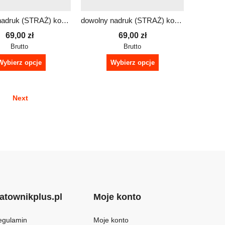
dowolny nadruk (STRAŻ) komplet czapka termoaktywna komin REFLEX
dowolny nadruk (STRAŻ) komplet czapka termoaktywna komin REFLEX
69,00
zł
69,00
zł
Brutto
Brutto
Wybierz opcje
Wybierz opcje
Next
atownikplus.pl
Moje konto
egulamin
Moje konto