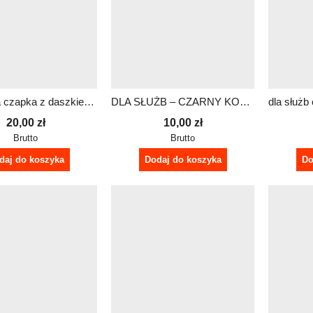
Czerwona czapka z daszkiem RATOWNIK – wentylowana, regulowana
DLA SŁUŻB – CZARNY KOMIN
20,00
zł
10,00
zł
Brutto
Brutto
daj do koszyka
Dodaj do koszyka
Do