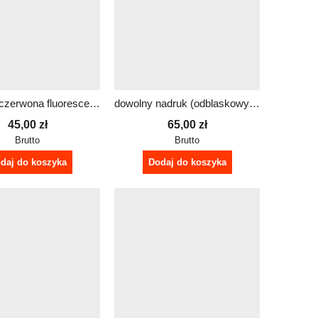
dla służb czerwona fluorescencyjna czapka z daszkiem
dowolny nadruk (odblaskowy) czerwona fluorescencyjna czapka z daszkiem
45,00
zł
65,00
zł
Brutto
Brutto
daj do koszyka
Dodaj do koszyka