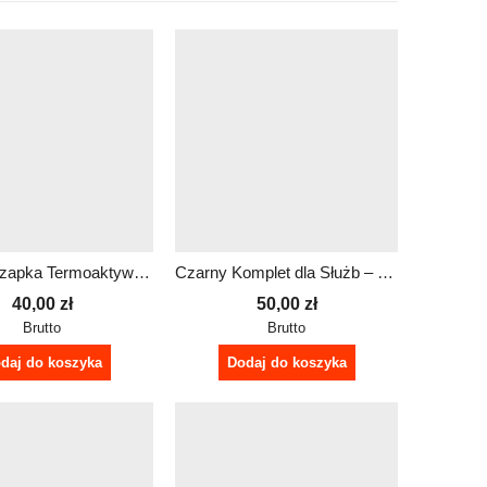
Czarna Czapka Termoaktywna Robocza – Idealna dla Służb Mundurowych – Lekka i Ciepła
Czarny Komplet dla Służb – Termoaktywna Czapka i Lekki Komin
40,00
zł
50,00
zł
Brutto
Brutto
daj do koszyka
Dodaj do koszyka