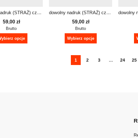
dowolny nadruk (STRAŻ) czapka termoaktywna REFLEX
dowolny nadruk (STRAŻ) czapka termoaktywna REFLEX
59,00
zł
59,00
zł
Brutto
Brutto
ybierz opcje
Wybierz opcje
1
2
3
…
24
25
R
R