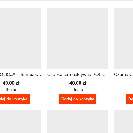
Czapka POLICJA – Termoaktywna z jonami srebra
Czapka termoaktywna POLICJA
40,00
zł
40,00
zł
Brutto
Brutto
daj do koszyka
Dodaj do koszyka
Do