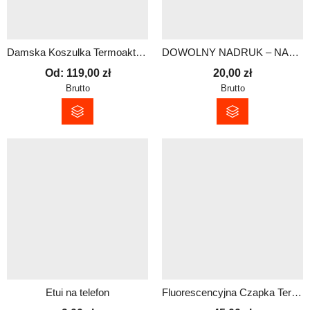
Damska Koszulka Termoaktywna z Nadrukiem – Antybakteryjna i Oddychająca
DOWOLNY NADRUK – NASZYWKA Z RZEPEM 10×10 cm
Od:
119,00
zł
20,00
zł
Brutto
Brutto
Etui na telefon
Fluorescencyjna Czapka Termoaktywna z Dowolnym Nadrukiem | Czerwona