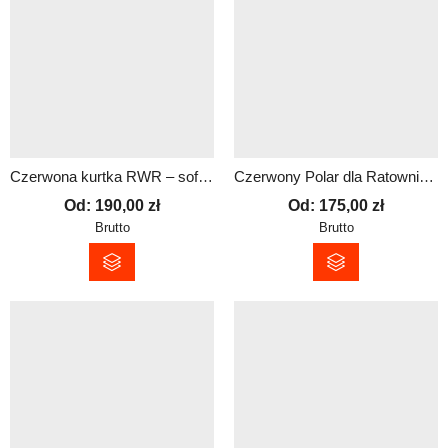
Czerwona kurtka RWR – softshell unisex | Dowolny Nadruk
Czerwony Polar dla Ratownika z Dowolnym Nadrukiem – Wysoka Jakość i Trwałość
Od:
190,00
zł
Od:
175,00
zł
Brutto
Brutto