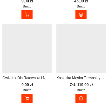
9,00
zł
45,00
zł
Brutto
Brutto
Gwizdek Dla Ratownika i Nie Tylko
Koszulka Męska Termoaktywna z Nadrukiem – Antybakteryjna i Oddychająca
9,00
zł
Od:
119,00
zł
Brutto
Brutto