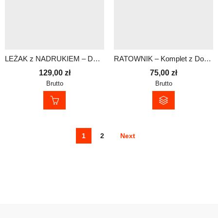
LEŻAK z NADRUKIEM – DOWOLNY NADRUK
RATOWNIK – Komplet z Dowolnym Nadrukiem | Czapka Termoaktywna i Lekki Komin
129,00
zł
75,00
zł
Brutto
Brutto
1
2
Next