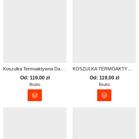
Koszulka Termoaktywna Damska z Własnym Nadrukiem
KOSZULKA TERMOAKTYWNA MĘSKA Z DOWOLNYM NADRUKIEM!
Od:
119,00
zł
Od:
119,00
zł
Brutto
Brutto