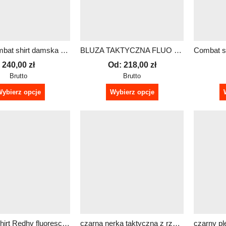
Bluza Combat shirt damska – redhv | Dowolny napis
BLUZA TAKTYCZNA FLUO BEZ KAPTURA – MĘSKA | logo PRM plus możliwość personalizacji
240,00
zł
Od:
218,00
zł
Brutto
Brutto
ybierz opcje
Wybierz opcje
Combat Shirt Redhv fluorescencyjne rękawy bluza męska
czarna nerka taktyczna z rzepem z dowolnym napisem