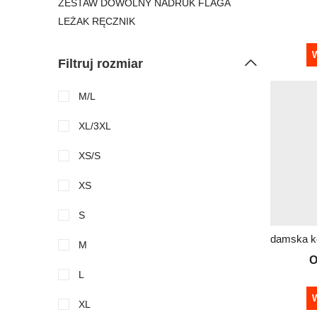
ZESTAW DOWOLNY NADRUK FLAGA
LEŻAK RĘCZNIK
W
Filtruj rozmiar
M/L
XL/3XL
XS/S
XS
S
M
O
L
W
XL