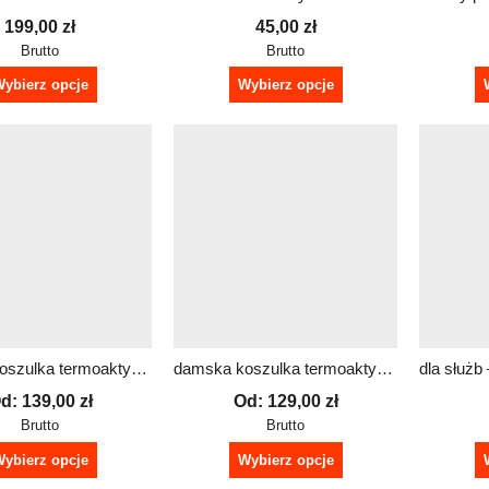
199,00
zł
45,00
zł
Brutto
Brutto
ybierz opcje
Wybierz opcje
damska koszulka termoaktywna z długim rękawem SHAPE dowolny nadruk
damska koszulka termoaktywna z krótkim rękawem SHAPE dowolny nadruk
d:
139,00
zł
Od:
129,00
zł
Brutto
Brutto
ybierz opcje
Wybierz opcje