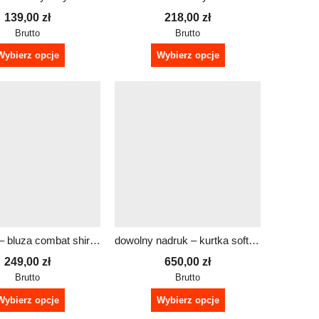
139,00
zł
218,00
zł
Brutto
Brutto
Wybierz opcje
Wybierz opcje
dla służb – bluza combat shirt unisex
dowolny nadruk – kurtka softshell FLAREX damska
249,00
zł
650,00
zł
Brutto
Brutto
Wybierz opcje
Wybierz opcje