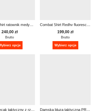
Combat shirt ratownik medyczny | Logo + Napis
Combat Shirt Redhv fluorescencyjne rękawy bluza damska
240,00
zł
199,00
zł
Brutto
Brutto
Wybierz opcje
Wybierz opcje
czarny plecak taktyczny z rzepem z dowolnym napisem
Damska bluza taktyczna PRM z odblaskowym nadrukiem | dowolny tekst