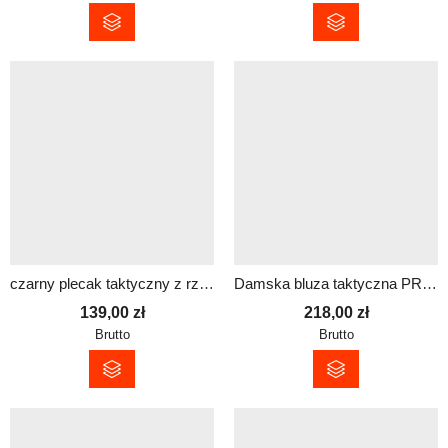
czarny plecak taktyczny z rzepem z dowolnym napisem
Damska bluza taktyczna PRM z odblaskowym nadrukiem | dowolny tekst
139,00
zł
218,00
zł
Brutto
Brutto