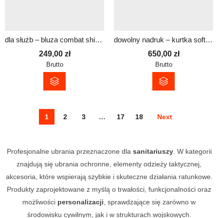
dla służb – bluza combat shirt unisex
dowolny nadruk – kurtka softshell FLAREX damska
249,00
zł
650,00
zł
Brutto
Brutto
1
2
3
…
17
18
Next
Profesjonalne ubrania przeznaczone dla
sanitariuszy
. W kategorii
znajdują się ubrania ochronne, elementy odzieży taktycznej,
akcesoria, które wspierają szybkie i skuteczne działania ratunkowe.
Produkty zaprojektowane z myślą o trwałości, funkcjonalności oraz
możliwości
personalizacji
, sprawdzające się zarówno w
środowisku cywilnym, jak i w strukturach wojskowych.