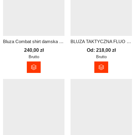
Bluza Combat shirt damska – redhv | Dowolny napis
BLUZA TAKTYCZNA FLUO BEZ KAPTURA – MĘSKA | logo PRM plus możliwość personalizacji
240,00
zł
Od:
218,00
zł
Brutto
Brutto