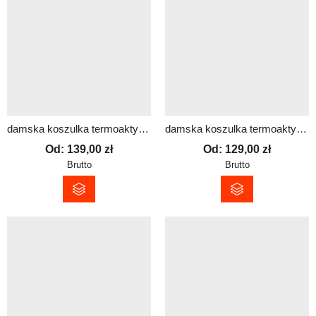
damska koszulka termoaktywna z długim rękawem SHAPE dowolny nadruk
damska koszulka termoaktywna z krótkim rękawem SHAPE dowolny nadruk
Od:
139,00
zł
Od:
129,00
zł
Brutto
Brutto