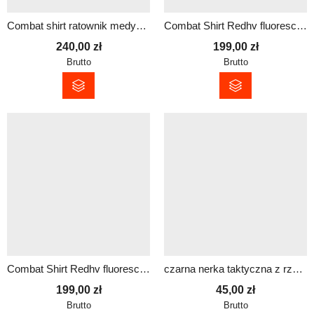
Combat shirt ratownik medyczny | Logo + Napis
Combat Shirt Redhv fluorescencyjne rękawy bluza damska
240,00
zł
199,00
zł
Brutto
Brutto
Combat Shirt Redhv fluorescencyjne rękawy bluza męska
czarna nerka taktyczna z rzepem z dowolnym napisem
199,00
zł
45,00
zł
Brutto
Brutto