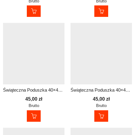
Brutto
Brutto
Świąteczna Poduszka 40×40 cm dla Policjanta – Prezent na Mikołajki i pod Choinkę
Świąteczna Poduszka 40×40 cm dla Policjanta – Prezent na Mikołajki i pod Choinkę
45,00
zł
45,00
zł
Brutto
Brutto