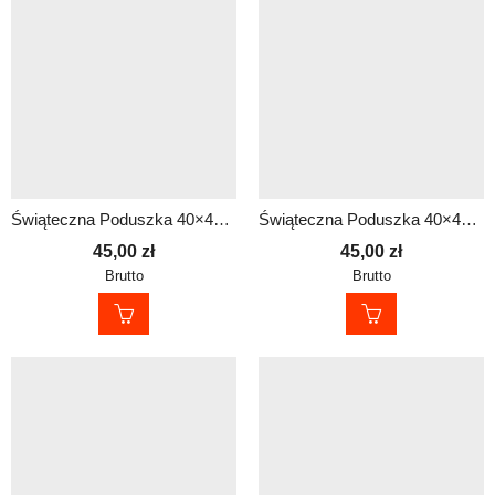
Świąteczna Poduszka 40×40 cm dla Policjanta – Prezent na Mikołajki i pod Choinkę
Świąteczna Poduszka 40×40 cm dla Policjanta – Prezent na Mikołajki i pod Choinkę
45,00
zł
45,00
zł
Brutto
Brutto