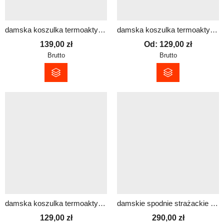
damska koszulka termoaktywna z długim rękawem SHAPE z funkcją
damska koszulka termoaktywna z krótkim rękawem SHAPE dowolny nadruk
139,00
zł
Od:
129,00
zł
Brutto
Brutto
damska koszulka termoaktywna z krótkim rękawem SHAPE z funkcją
damskie spodnie strażackie koszarowe piaskowe REFLECTIVE (straż)
129,00
zł
290,00
zł