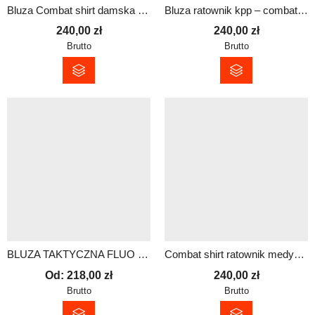
Bluza Combat shirt damska – redhv | Dowolny napis
Bluza ratownik kpp – combat shirt redhv | Antystatyczna i szybkoschnąca
240,00
zł
240,00
zł
Brutto
Brutto
BLUZA TAKTYCZNA FLUO BEZ KAPTURA – MĘSKA | logo PRM plus możliwość personalizacji
Combat shirt ratownik medyczny | Logo + Napis
Od:
218,00
zł
240,00
zł
Brutto
Brutto