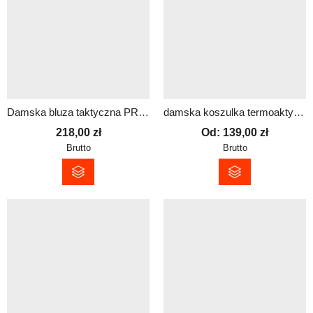
Damska bluza taktyczna PRM z odblaskowym nadrukiem | dowolny tekst
damska koszulka termoaktywna z długim rękawem SHAPE dowolny nadruk
218,00
zł
Od:
139,00
zł
Brutto
Brutto