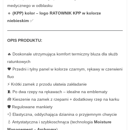
medycznego w odblasku
🔹
(KPP) kolor – logo RATOWNIK KPP w kolorze
niebieskim
✅
OPIS PRODUKTU:
🔥 Doskonale utrzymująca komfort termiczny bluza dla służb
ratunkowych
🖤 Przedni i tylny panel w kolorze czarnym, rękawy w czerwieni
fluo
⚡ Krótki zamek z przodu ułatwia zakładanie
🧵 Po dwa rzepy na rękawach – idealne na emblematy
🧰 Kieszenie na zamek z rzepami + dodatkowy rzep na karku
🛡️ Regulowane mankiety
💨 Elastyczna, oddychająca dzianina o przyjemnym chwycie
💧 Antystatyczna i szybkoschnąca (technologia
Moisture
Management – Archroma
)