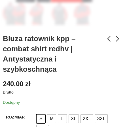
Bluza ratownik kpp –
combat shirt redhv |
Antystatyczna i
szybkoschnąca
240,00
zł
Brutto
Dostępny
ROZMIAR
S
M
L
XL
2XL
3XL