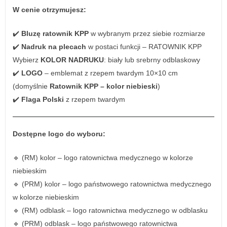
W cenie otrzymujesz:
✔️
Bluzę ratownik KPP
w wybranym przez siebie rozmiarze
✔️
Nadruk na plecach
w postaci funkcji – RATOWNIK KPP
Wybierz
KOLOR NADRUKU
: biały lub srebrny odblaskowy
✔️
LOGO
– emblemat z rzepem twardym 10×10 cm
(domyślnie
Ratownik KPP – kolor niebieski
)
✔️
Flaga Polski
z rzepem twardym
Dostępne logo do wyboru:
🔹 (RM) kolor – logo ratownictwa medycznego w kolorze
niebieskim
🔹 (PRM) kolor – logo państwowego ratownictwa medycznego
w kolorze niebieskim
🔹 (RM) odblask – logo ratownictwa medycznego w odblasku
🔹 (PRM) odblask – logo państwowego ratownictwa