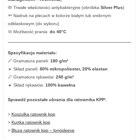
🦠 Trwałe właściwości antybakteryjne (obróbka
Silver Plus
)
🔦 Nadruk na plecach w kolorze białym lub srebrnym
odblaskowym (do wyboru)
🧼 Możliwość prania:
do 40°C
Specyfikacja materiału:
📏 Gramatura paneli:
180 g/m²
🔹 Skład paneli:
80% mikropoliester, 20% elastan
📏 Gramatura rękawów:
240 g/m²
🔸 Skład rękawów:
100% bawełna
Sprawdź pozostałe ubrania dla ratownika KPP:
>
Koszulka ratownik kpp
>
Kurtka ratownik kpp
>
Bluza ratownik kpp – longsleeve