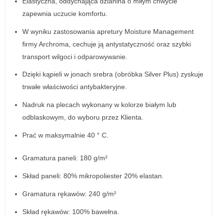
Elastyczna, oddychająca dzianina o miłym chwycie
zapewnia uczucie komfortu.
W wyniku zastosowania apretury Moisture Management
firmy Archroma, cechuje ją antystatyczność oraz szybki
transport wilgoci i odparowywanie.
Dzięki kąpieli w jonach srebra (obróbka Silver Plus) zyskuje
trwałe właściwości antybakteryjne.
Nadruk na plecach wykonany w kolorze białym lub
odblaskowym, do wyboru przez Klienta.
Prać w maksymalnie 40 ° C.
Gramatura paneli: 180 g/m²
Skład paneli: 80% mikropoliester 20% elastan.
Gramatura rękawów: 240 g/m²
Skład rękawów: 100% bawełna.