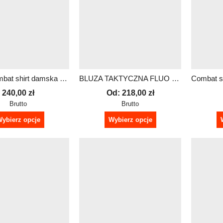
Bluza Combat shirt damska – redhv | Dowolny napis
BLUZA TAKTYCZNA FLUO BEZ KAPTURA – MĘSKA | logo PRM plus możliwość personalizacji
240,00
zł
Od:
218,00
zł
Brutto
Brutto
ybierz opcje
Wybierz opcje