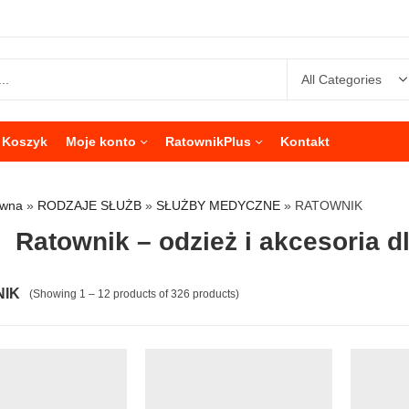
Koszyk
Moje konto
RatownikPlus
Kontakt
ówna
»
RODZAJE SŁUŻB
»
SŁUŻBY MEDYCZNE
»
RATOWNIK
Ratownik – odzież i akcesoria d
IK
(Showing 1 – 12 products of 326 products)