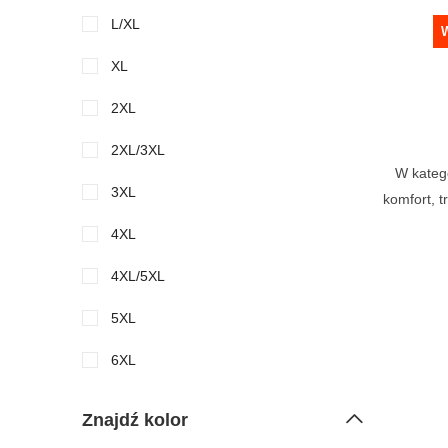
L/XL
W
XL
2XL
2XL/3XL
W katego
3XL
komfort, 
4XL
4XL/5XL
5XL
6XL
Znajdź kolor