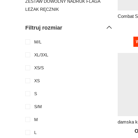
ZESTAW DOWOLNY NADRUK FLAGA
LEŻAK RĘCZNIK
Filtruj rozmiar
M/L
W
XL/3XL
XS/S
XS
S
S/M
M
O
L