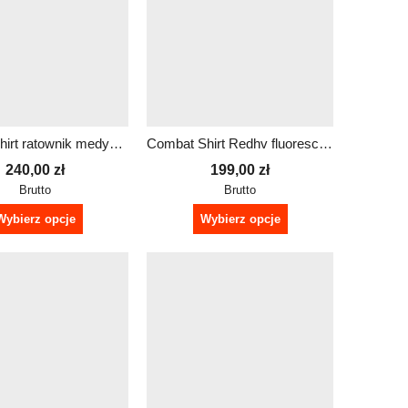
Combat shirt ratownik medyczny | Logo + Napis
Combat Shirt Redhv fluorescencyjne rękawy bluza damska
240,00
zł
199,00
zł
Brutto
Brutto
Wybierz opcje
Wybierz opcje