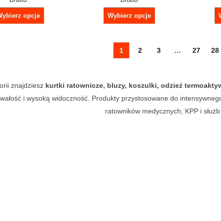
ybierz opcje
Wybierz opcje
1
2
3
…
27
28
rii znajdziesz
kurtki ratownicze, bluzy, koszulki, odzież termoakty
trwałość i wysoką widoczność. Produkty przystosowane do intensywneg
ratowników medycznych, KPP i służb