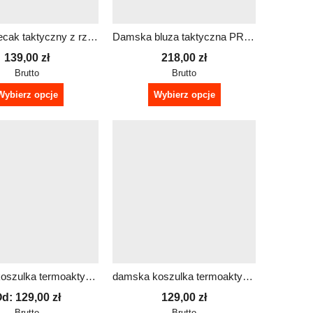
czarny plecak taktyczny z rzepem z dowolnym napisem
Damska bluza taktyczna PRM z odblaskowym nadrukiem | dowolny tekst
139,00
zł
218,00
zł
Brutto
Brutto
Wybierz opcje
Wybierz opcje
damska koszulka termoaktywna z krótkim rękawem SHAPE dowolny nadruk
damska koszulka termoaktywna z krótkim rękawem SHAPE z funkcją
Od:
129,00
zł
129,00
zł
Brutto
Brutto