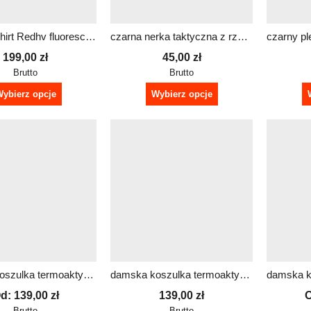
Combat Shirt Redhv fluorescencyjne rękawy bluza męska
czarna nerka taktyczna z rzepem z dowolnym napisem
199,00
zł
45,00
zł
Brutto
Brutto
ybierz opcje
Wybierz opcje
damska koszulka termoaktywna z długim rękawem SHAPE dowolny nadruk
damska koszulka termoaktywna z długim rękawem SHAPE z funkcją
d:
139,00
zł
139,00
zł
Brutto
Brutto