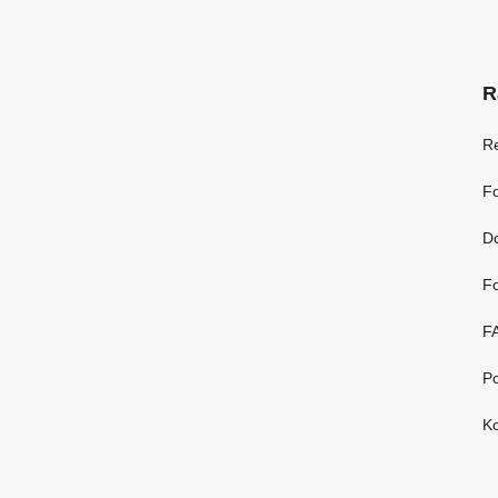
R
R
Fo
D
Fo
F
Po
Ko