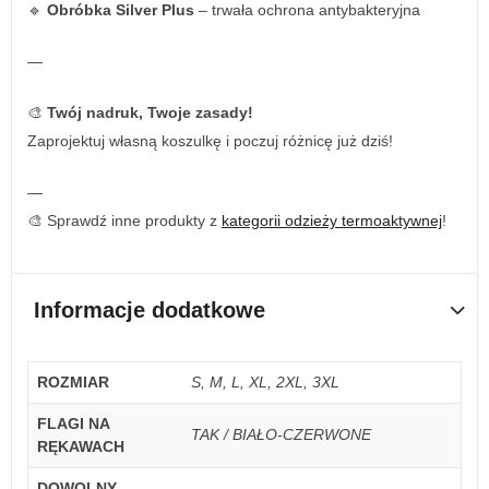
🔹
Obróbka Silver Plus
– trwała ochrona antybakteryjna
—
🎨
Twój nadruk, Twoje zasady!
Zaprojektuj własną koszulkę i poczuj różnicę już dziś!
—
🎨 Sprawdź inne produkty z
kategorii odzieży termoaktywnej
!
Informacje dodatkowe
ROZMIAR
S, M, L, XL, 2XL, 3XL
FLAGI NA
TAK / BIAŁO-CZERWONE
RĘKAWACH
DOWOLNY