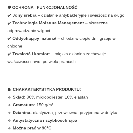
🛡️
OCHRONA I FUNKCJONALNOŚĆ
✔️
Jony srebra
– działanie antybakteryjne i świeżość na długo
✔️
Technologia Moisture Management
– skuteczne
odprowadzanie wilgoci
✔️
Oddychający materiał
– chłodzi w ciepłe dni, grzeje w
chłodne
✔️
Trwałość i komfort
– miękka dzianina zachowuje
właściwości nawet po wielu praniach
—
🧵
CHARAKTERYSTYKA PRODUKTU:
🔹
Skład:
90% mikropoliester, 10% elastan
🔹
Gramatura:
150 g/m²
🔹
Dzianina:
elastyczna, przewiewna, przyjemna w dotyku
🔹
Antystatyczna i szybkoschnąca
🔹
Można prać w 90°C