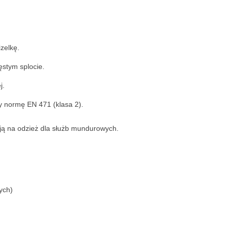
zelkę.
stym splocie.
j.
y normę EN 471 (klasa 2).
ją na odzież dla służb mundurowych.
ych)