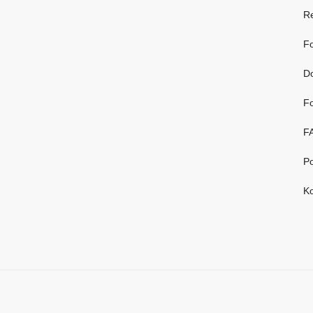
R
Fo
D
Fo
F
Po
Ko