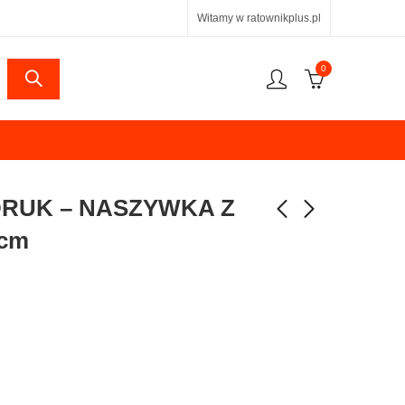
Witamy w ratownikplus.pl
0
RUK – NASZYWKA Z
 cm