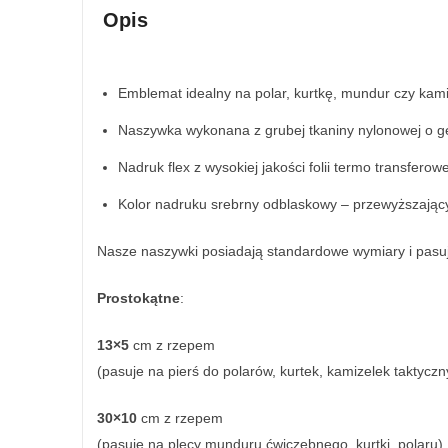
Opis
Emblemat idealny na polar, kurtkę, mundur czy kami
Naszywka wykonana z grubej tkaniny nylonowej o gę
Nadruk flex z wysokiej jakości folii termo transferowe
Kolor nadruku srebrny odblaskowy – przewyższając
Nasze naszywki posiadają standardowe wymiary i pasu
Prostokątne
:
13×5
cm z rzepem
(pasuje na pierś do polarów, kurtek, kamizelek taktyczn
30×10
cm z rzepem
(pasuje na plecy munduru ćwiczebnego, kurtki, polaru)