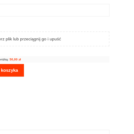
rz plik lub przeciągnij go i upuść
bniżką:
50,00
zł
 koszyka