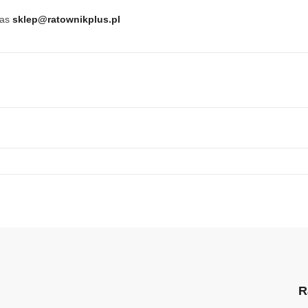
nas
sklep@ratownikplus.pl
R