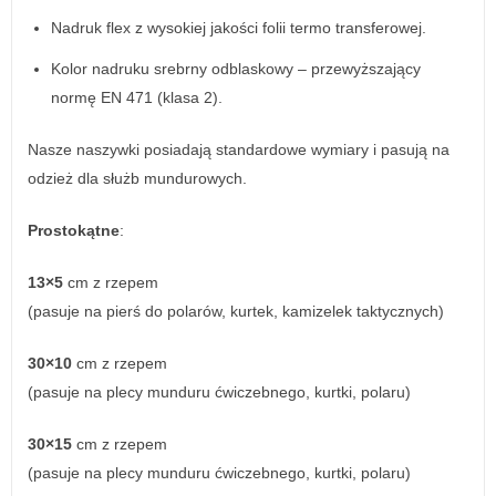
Nadruk flex z wysokiej jakości folii termo transferowej.
Kolor nadruku srebrny odblaskowy – przewyższający
normę EN 471 (klasa 2).
Nasze naszywki posiadają standardowe wymiary i pasują na
odzież dla służb mundurowych.
Prostokątne
:
13×5
cm z rzepem
(pasuje na pierś do polarów, kurtek, kamizelek taktycznych)
30×10
cm z rzepem
(pasuje na plecy munduru ćwiczebnego, kurtki, polaru)
30×15
cm z rzepem
(pasuje na plecy munduru ćwiczebnego, kurtki, polaru)