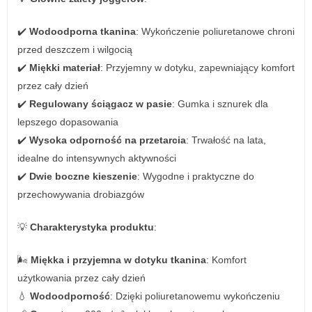
✔️
Wodoodporna tkanina
: Wykończenie poliuretanowe chroni
przed deszczem i wilgocią
✔️
Miękki materiał
: Przyjemny w dotyku, zapewniający komfort
przez cały dzień
✔️
Regulowany ściągacz w pasie
: Gumka i sznurek dla
lepszego dopasowania
✔️
Wysoka odporność na przetarcia
: Trwałość na lata,
idealne do intensywnych aktywności
✔️
Dwie boczne kieszenie
: Wygodne i praktyczne do
przechowywania drobiazgów
💡
Charakterystyka produktu
:
🌬️
Miękka i przyjemna w dotyku tkanina
: Komfort
użytkowania przez cały dzień
💧
Wodoodporność
: Dzięki poliuretanowemu wykończeniu