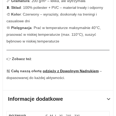
📏
Gramatura
: 200 g/m² – lekka, ale wytrzymała
🧵
Skład
: 100% poliester + PVC – materiał trwały i odporny
🎨
Kolor
: Czerwony – wyrazisty, doskonały na treningi i
casualowe dni
🧼
Pielęgnacja
: Prać w temperaturze maksymalnie 40°C,
prasować w niskiej temperaturze (max. 110°C), suszyć
bębnowo w niskiej temperaturze
👉
Zobacz też
:
🎽
Całą naszą ofertę
odzieży z Dowolnym Nadrukiem
–
dopasowanej do każdej aktywności.
Informacje dodatkowe
ROZMIAR
S, M, L, XL, 2XL, 3XL