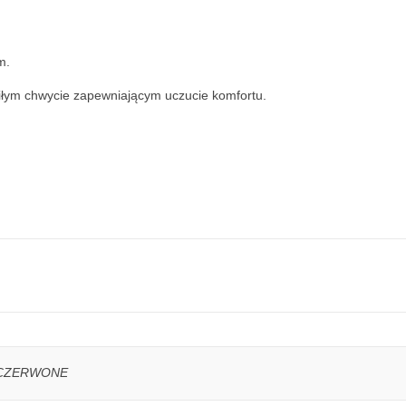
m.
iłym chwycie zapewniającym uczucie komfortu.
O-CZERWONE