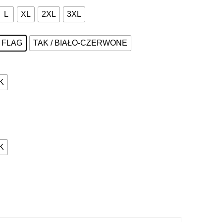
L
XL
2XL
3XL
Z FLAG
TAK / BIAŁO-CZERWONE
K
K