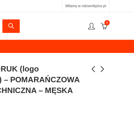
Witamy w ratownikplus.pl
0
UK (logo
M) – POMARAŃCZOWA
HNICZNA – MĘSKA