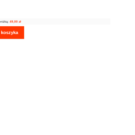
bniżką:
49,00
zł
 koszyka