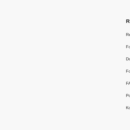
R
R
Fo
D
Fo
F
Po
Ko