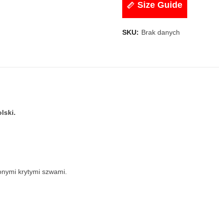
Size Guide
SKU:
Brak danych
lski.
onymi krytymi szwami.