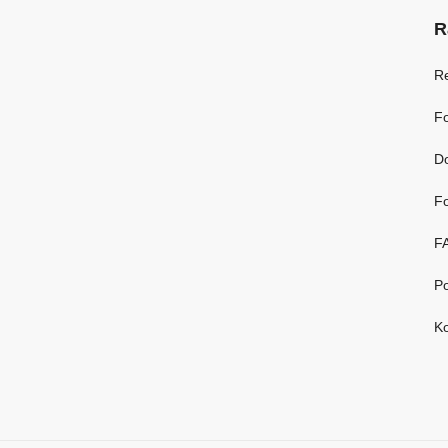
R
R
Fo
D
Fo
F
Po
Ko