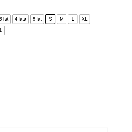
6 lat
4 lata
8 lat
S
M
L
XL
L