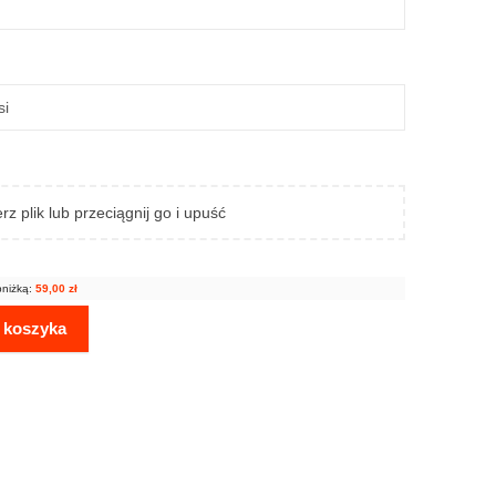
rz plik lub przeciągnij go i upuść
bniżką:
59,00
zł
 koszyka