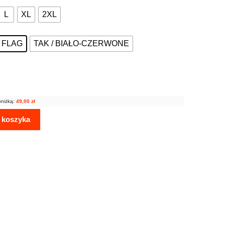
L
XL
2XL
Z FLAG
TAK / BIAŁO-CZERWONE
bniżką:
49,00
zł
 koszyka