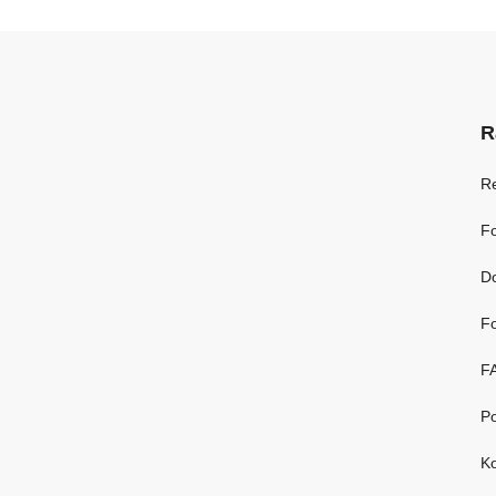
R
R
Fo
D
Fo
F
Po
Ko