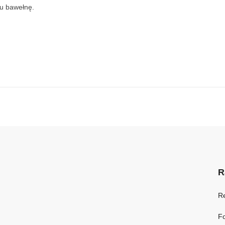
ku bawełnę.
R
R
Fo