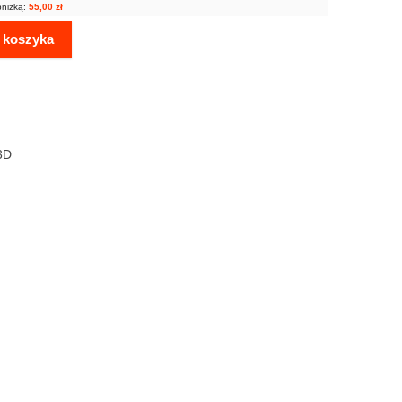
bniżką:
55,00
zł
 koszyka
3D