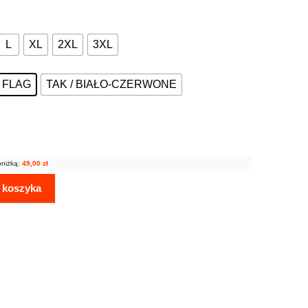
L
XL
2XL
3XL
Z FLAG
TAK / BIAŁO-CZERWONE
bniżką:
49,00
zł
 koszyka