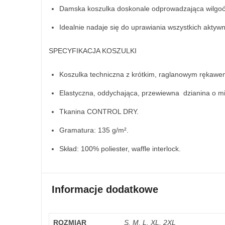
Damska koszulka doskonale odprowadzająca wilgoć 
Idealnie nadaje się do uprawiania wszystkich aktywn
SPECYFIKACJA KOSZULKI
Koszulka techniczna z krótkim, raglanowym rękawe
Elastyczna, oddychająca, przewiewna dzianina o m
Tkanina CONTROL DRY.
Gramatura: 135 g/m².
Skład: 100% poliester, waffle interlock.
Informacje dodatkowe
ROZMIAR
S, M, L, XL, 2XL