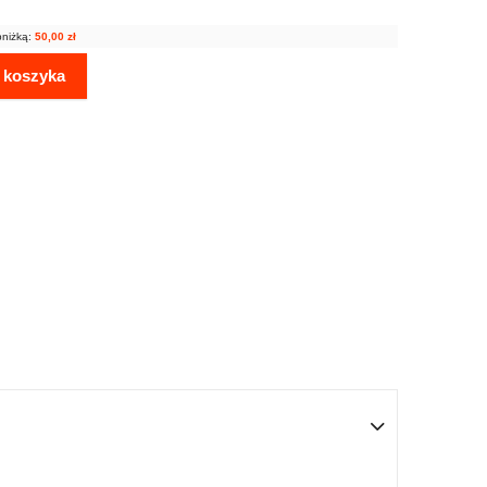
bniżką:
50,00
zł
 koszyka