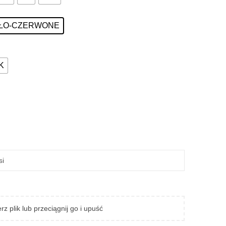
IAŁO-CZERWONE
K
rz plik lub przeciągnij go i upuść