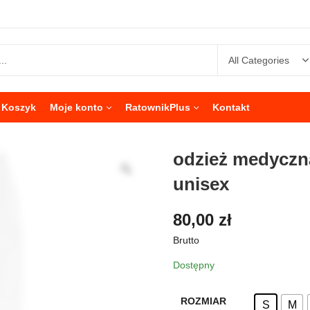
Koszyk
Moje konto
RatownikPlus
Kontakt
odzież medyczna
unisex
80,00
zł
Brutto
Dostępny
ROZMIAR
S
M