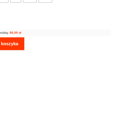
bniżką:
80,00
zł
 koszyka