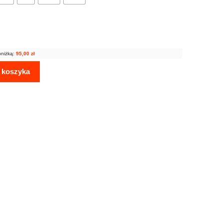
bniżką:
95,00
zł
 koszyka