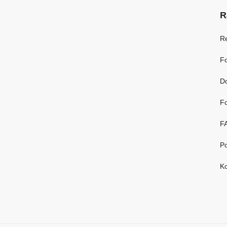
R
R
Fo
D
Fo
F
Po
Ko