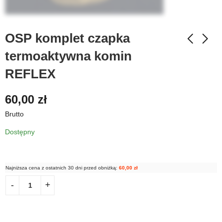
OSP komplet czapka
termoaktywna komin
REFLEX
60,00
zł
Brutto
Dostępny
Najniższa cena z ostatnich 30 dni przed obniżką:
60,00
zł