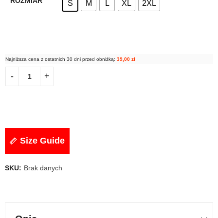
ROZMIAR
S
M
L
XL
2XL
Najniższa cena z ostatnich 30 dni przed obniżką:
39,00
zł
Size Guide
SKU:
Brak danych