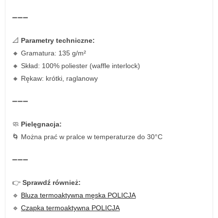
➖➖➖
📐
Parametry techniczne:
🔸 Gramatura: 135 g/m²
🔸 Skład: 100% poliester (waffle interlock)
🔸 Rękaw: krótki, raglanowy
➖➖➖
🧼
Pielęgnacja:
🌀 Można prać w pralce w temperaturze do 30°C
➖➖➖
👉
Sprawdź również:
🔹
Bluza termoaktywna męska POLICJA
🔹
Czapka termoaktywna POLICJA