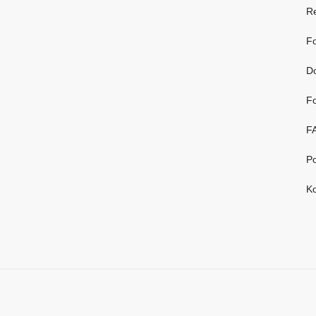
R
Fo
D
Fo
F
Po
Ko