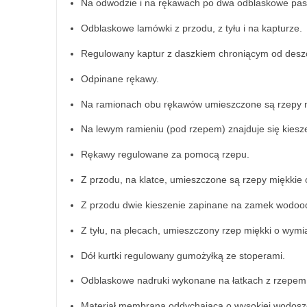
Na odwodzie i na rękawach po dwa odblaskowe pas
Odblaskowe lamówki z przodu, z tyłu i na kapturze.
Regulowany kaptur z daszkiem chroniącym od desz
Odpinane rękawy.
Na ramionach obu rękawów umieszczone są rzepy 
Na lewym ramieniu (pod rzepem) znajduje się kies
Rękawy regulowane za pomocą rzepu.
Z przodu, na klatce, umieszczone są rzepy miękki
Z przodu dwie kieszenie zapinane na zamek wodoo
Z tyłu, na plecach, umieszczony rzep miękki o wy
Dół kurtki regulowany gumożyłką ze stoperami.
Odblaskowe nadruki wykonane na łatkach z rzepem
Materiał membrana oddychająca o wysokiej wodosz