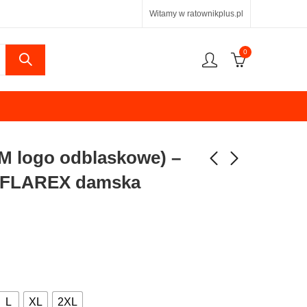
Witamy w ratownikplus.pl
0
 logo odblaskowe) –
ll FLAREX damska
L
XL
2XL