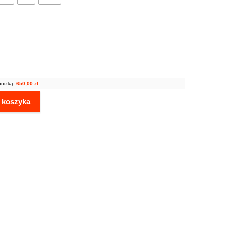
bniżką:
650,00
zł
 koszyka