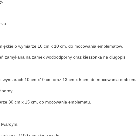
y.
czu.
miękkie o wymiarze 10 cm x 10 cm, do mocowania emblematów.
zeń zamykana na zamek wodoodporny oraz kieszonka na długopis.
e o wymiarach 10 cm x10 cm oraz 13 cm x 5 cm, do mocowania emblem
dporny.
miarze 30 cm x 15 cm, do mocowania emblematu.
 twardym.
czelności 1100 mm słupa wody.