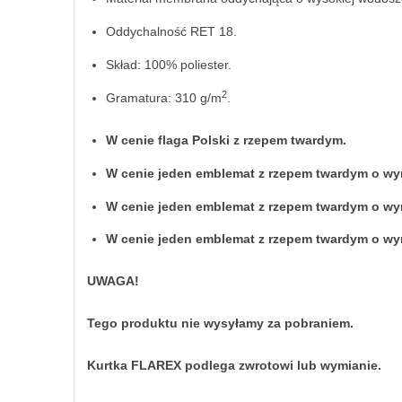
Oddychalność RET 18.
Skład: 100% poliester.
2
Gramatura: 310 g/m
.
W cenie flaga Polski z rzepem twardym.
W cenie jeden emblemat z rzepem twardym o wym
W cenie jeden emblemat z rzepem twardym o wym
W cenie jeden emblemat z rzepem twardym o wym
UWAGA!
Tego produktu nie wysyłamy za pobraniem.
Kurtka FLAREX podlega zwrotowi lub wymianie.