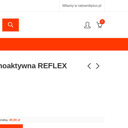
Witamy w ratownikplus.pl
0
rmoaktywna REFLEX
bniżką:
49,00
zł