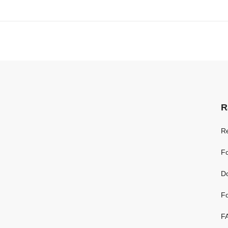
R
R
Fo
D
Fo
F