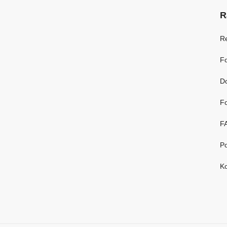
R
R
Fo
D
Fo
F
Po
Ko