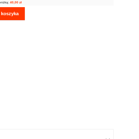
bniżką:
40,00
zł
 koszyka