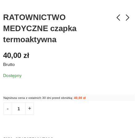
RATOWNICTWO
MEDYCZNE czapka
termoaktywna
40,00
zł
Brutto
Dostępny
Najniższa cena z ostatnich 30 dni przed obniżką:
40,00
zł