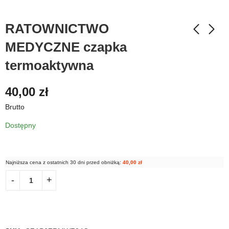
RATOWNICTWO
MEDYCZNE czapka
termoaktywna
40,00
zł
Brutto
Dostępny
Najniższa cena z ostatnich 30 dni przed obniżką:
40,00
zł