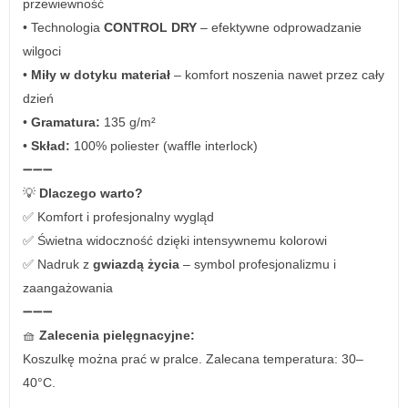
przewiewność
• Technologia
CONTROL DRY
– efektywne odprowadzanie
wilgoci
•
Miły w dotyku materiał
– komfort noszenia nawet przez cały
dzień
•
Gramatura:
135 g/m²
•
Skład:
100% poliester (waffle interlock)
➖➖➖
💡
Dlaczego warto?
✅ Komfort i profesjonalny wygląd
✅ Świetna widoczność dzięki intensywnemu kolorowi
✅ Nadruk z
gwiazdą życia
– symbol profesjonalizmu i
zaangażowania
➖➖➖
🧺
Zalecenia pielęgnacyjne:
Koszulkę można prać w pralce. Zalecana temperatura: 30–
40°C.