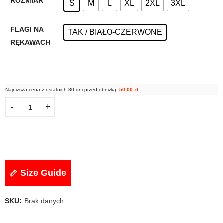
ROZMIAR
S
M
L
XL
2XL
3XL
FLAGI NA
TAK / BIAŁO-CZERWONE
RĘKAWACH
Najniższa cena z ostatnich 30 dni przed obniżką:
50,00
zł
Size Guide
SKU:
Brak danych