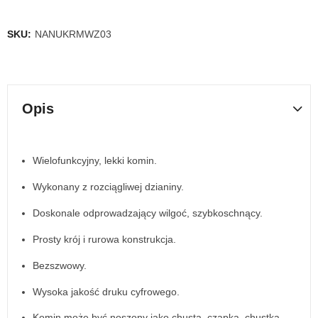
SKU:
NANUKRMWZ03
Opis
Wielofunkcyjny, lekki komin.
Wykonany z rozciągliwej dzianiny.
Doskonale odprowadzający wilgoć, szybkoschnący.
Prosty krój i rurowa konstrukcja.
Bezszwowy.
Wysoka jakość druku cyfrowego.
Komin może być noszony jako chusta, czapka, chustka,