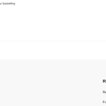
ku bawełnę.
R
R
Fo