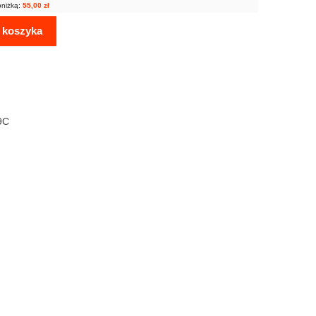
bniżką:
55,00
zł
 koszyka
9C