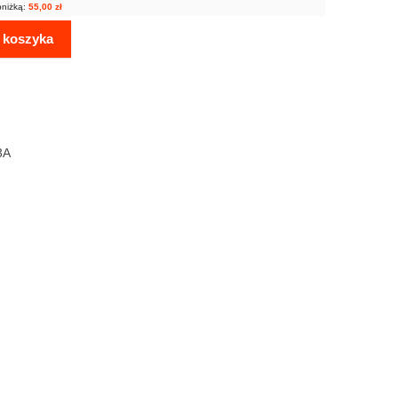
bniżką:
55,00
zł
 koszyka
3A