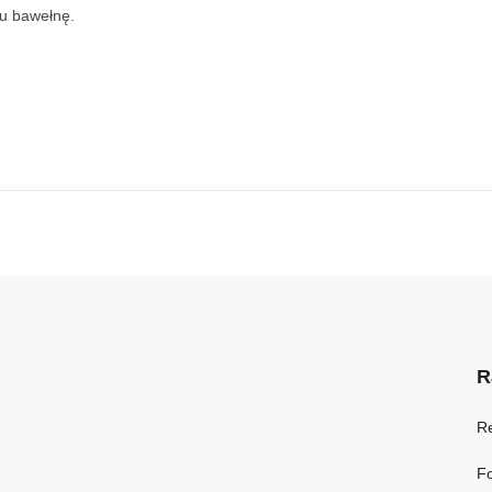
ku bawełnę.
R
R
Fo