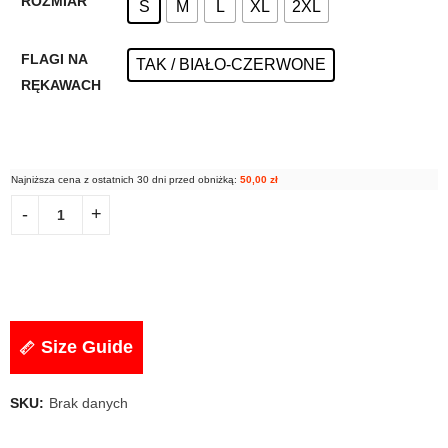
ROZMIAR
S
M
L
XL
2XL
FLAGI NA
TAK / BIAŁO-CZERWONE
RĘKAWACH
Najniższa cena z ostatnich 30 dni przed obniżką:
50,00
zł
Size Guide
SKU:
Brak danych