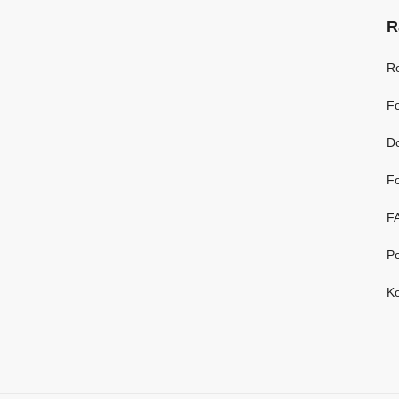
R
R
Fo
D
Fo
F
Po
Ko