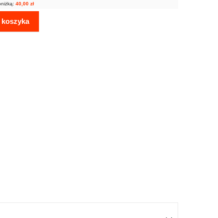
bniżką:
40,00
zł
 koszyka