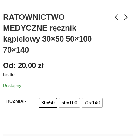
RATOWNICTWO
MEDYCZNE ręcznik
kąpielowy 30×50 50×100
70×140
Od:
20,00
zł
Brutto
Dostępny
ROZMIAR
30x50
50x100
70x140