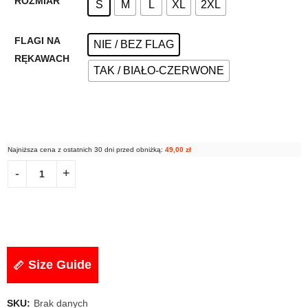
ROZMIAR
S
M
L
XL
2XL
FLAGI NA
NIE / BEZ FLAG
RĘKAWACH
TAK / BIAŁO-CZERWONE
Najniższa cena z ostatnich 30 dni przed obniżką:
49,00
zł
Size Guide
SKU:
Brak danych