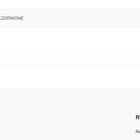
O-CZERWONE
R
R