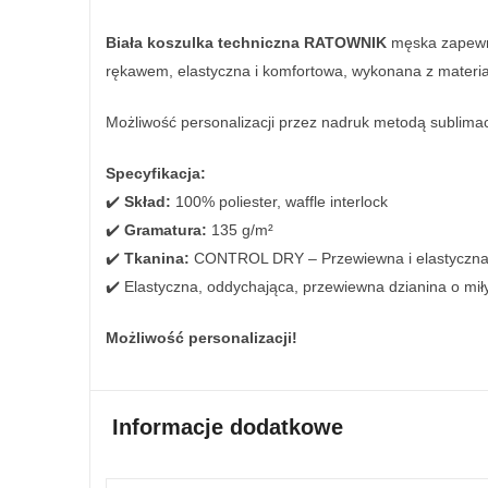
Biała koszulka techniczna RATOWNIK
męska zapewni
rękawem, elastyczna i komfortowa, wykonana z materi
Możliwość personalizacji przez nadruk metodą sublimacj
Specyfikacja:
✔️
Skład:
100% poliester, waffle interlock
✔️
Gramatura:
135 g/m²
✔️
Tkanina:
CONTROL DRY – Przewiewna i elastyczn
✔️ Elastyczna, oddychająca, przewiewna dzianina o mi
Możliwość personalizacji!
Informacje dodatkowe