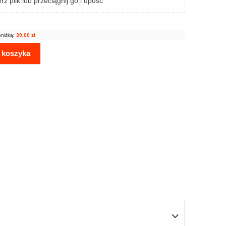
rz plik lub przeciągnij go i upuść
bniżką:
39,00
zł
 koszyka