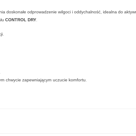
a doskonałe odprowadzenie wilgoci i oddychalność, idealna do aktywn
ału
CONTROL DRY
.
i.
a
łym chwycie zapewniającym uczucie komfortu.