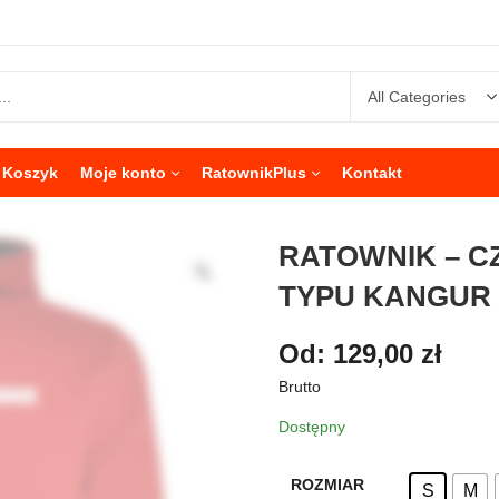
Koszyk
Moje konto
RatownikPlus
Kontakt
RATOWNIK – 
TYPU KANGUR 
Od:
129,00
zł
Brutto
Dostępny
ROZMIAR
S
M