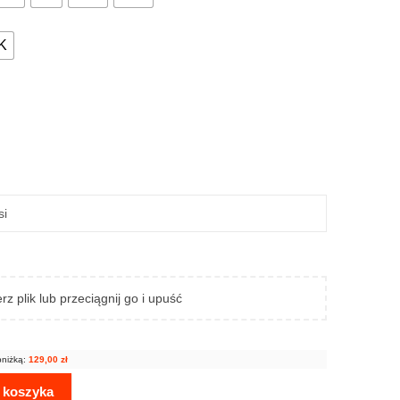
K
rz plik lub przeciągnij go i upuść
bniżką:
129,00
zł
 koszyka