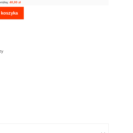
bniżką:
40,00
zł
 koszyka
zy