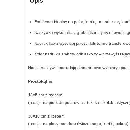
Opis
Emblemat idealny na polar, kurtkę, mundur czy kami
Naszywka wykonana z grubej tkaniny nylonowej o gę
Nadruk flex z wysokiej jakości folii termo transferowe
Kolor nadruku srebrny odblaskowy – przewyższając
Nasze naszywki posiadają standardowe wymiary i pasu
Prostokątne
:
13×5
cm z rzepem
(pasuje na pierś do polarów, kurtek, kamizelek taktyczn
30×10
cm z rzepem
(pasuje na plecy munduru ćwiczebnego, kurtki, polaru)