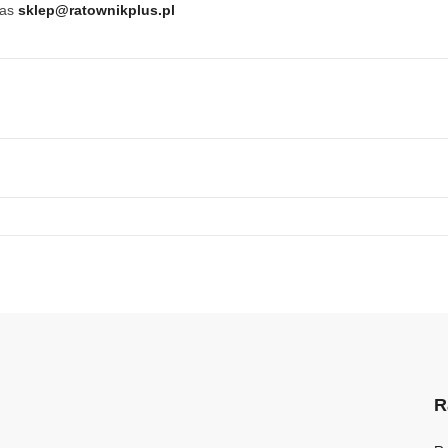
nas
sklep@ratownikplus.pl
R