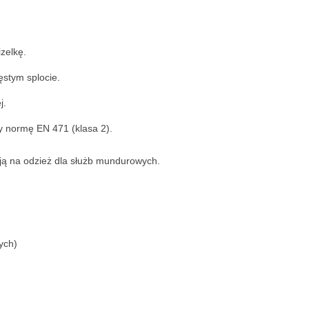
zelkę.
stym splocie.
j.
y normę EN 471 (klasa 2).
ją na odzież dla służb mundurowych.
ych)