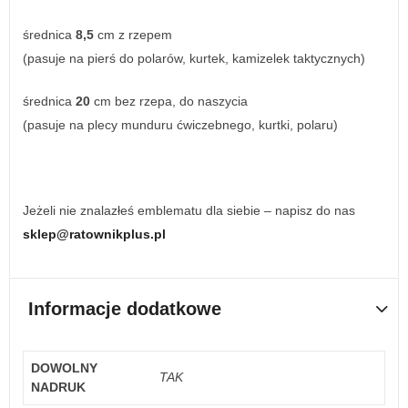
średnica
8,5
cm z rzepem
(pasuje na pierś do polarów, kurtek, kamizelek taktycznych)
średnica
20
cm bez rzepa, do naszycia
(pasuje na plecy munduru ćwiczebnego, kurtki, polaru)
Jeżeli nie znalazłeś emblematu dla siebie – napisz do nas
sklep@ratownikplus.pl
Informacje dodatkowe
DOWOLNY
TAK
NADRUK