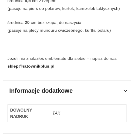
średnica
8,5
cm z rzepem
(pasuje na pierś do polarów, kurtek, kamizelek taktycznych)
średnica
20
cm bez rzepa, do naszycia
(pasuje na plecy munduru ćwiczebnego, kurtki, polaru)
Jeżeli nie znalazłeś emblematu dla siebie – napisz do nas
sklep@ratownikplus.pl
Informacje dodatkowe
DOWOLNY
TAK
NADRUK