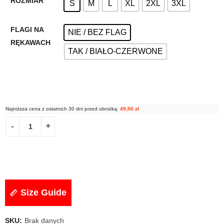
ROZMIAR
S
M
L
XL
2XL
3XL
FLAGI NA
NIE / BEZ FLAG
RĘKAWACH
TAK / BIAŁO-CZERWONE
Najniższa cena z ostatnich 30 dni przed obniżką:
49,00
zł
Size Guide
SKU:
Brak danych